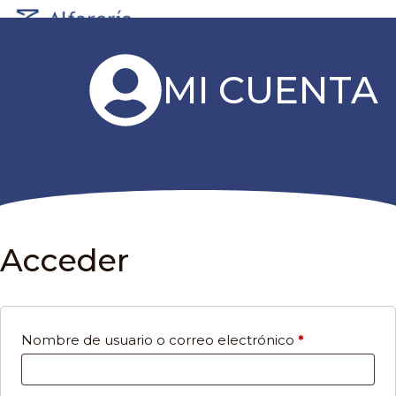
Saltar
M
al
contenido
MI CUENTA
Acceder
Obligatorio
Nombre de usuario o correo electrónico
*