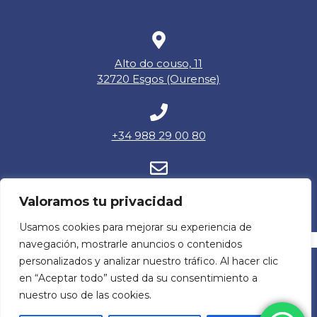
Alto do couso, 11
32720 Esgos (Ourense)
+34 988 29 00 80
info@alfareriacouso.com
Valoramos tu privacidad
Usamos cookies para mejorar su experiencia de
navegación, mostrarle anuncios o contenidos
personalizados y analizar nuestro tráfico. Al hacer clic
© 2026 · Alfarería Alto do Couso S.L. - B32199887 -
en “Aceptar todo” usted da su consentimiento a
info@alfareriacouso.com· Todos los derechos
nuestro uso de las cookies.
Reservados |
Mapa del Sitio
·
Privacidad
·
Cookies
·
Aviso legal
·
Accesibilidad
| Desarrollado por