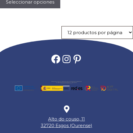
producto
Seleccionar opciones
desde
tiene
10,95 €
múltiples
hasta
variantes.
33,63 €
Las
opciones
se
pueden
elegir
Facebook
Instagram
Pinterest
en
la
página
de
producto
Alto do couso, 11
32720 Esgos (Ourense)